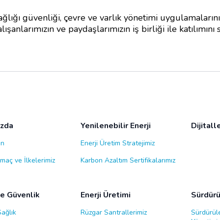
sağlığı güvenliği, çevre ve varlık yönetimi uygulamalarının
larımızın ve paydaşlarımızın iş birliği ile katılımını s
ızda
Yenilenebilir Enerji
Dijital
ın
Enerji Üretim Stratejimiz
maç ve İlkelerimiz
Karbon Azaltım Sertifikalarımız
ve Güvenlik
Enerji Üretimi
Sürdürül
Sağlık
Rüzgar Santrallerimiz
Sürdürüle