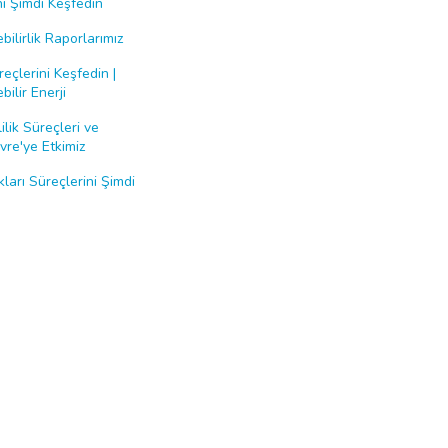
i Şimdi Keşfedin
bilirlik Raporlarımız
eçlerini Keşfedin |
bilir Enerji
ilik Süreçleri ve
re'ye Etkimiz
ları Süreçlerini Şimdi