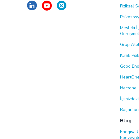
Fiziksel 
Psikososy
Mesleki İş
Görüşmel
Grup Atöl
Klinik Ps
Good En
HeartOn
Herzone
İçimizdek
Başarılar
Blog
Enerjisa 
Ebeveynl