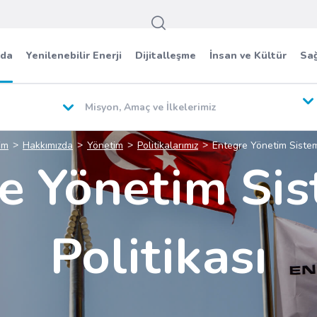
zda
Yenilenebilir Enerji
Dijitalleşme
İnsan ve Kültür
Sağ
Misyon, Amaç ve İlkelerimiz
im
Hakkımızda
Yönetim
Politikalarımız
Entegre Yönetim Sisteml
e Yönetim Sis
Politikası