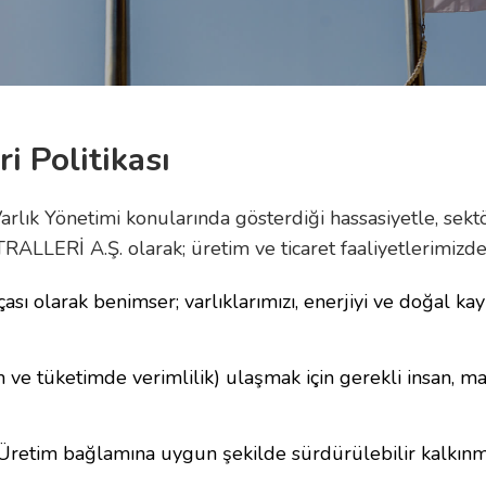
i Politikası
e Varlık Yönetimi konularında gösterdiği hassasiyetle, se
ERİ A.Ş. olarak; üretim ve ticaret faaliyetlerimizde
rçası olarak benimser; varlıklarımızı, enerjiyi ve doğal 
ve tüketimde verimlilik) ulaşmak için gerekli insan, ma
a Üretim bağlamına uygun şekilde sürdürülebilir kalkınma,