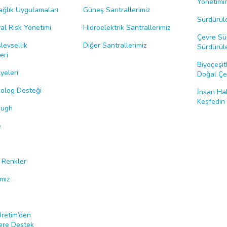
Yönetimin
Sağlık Uygulamaları
Güneş Santrallerimiz
Sürdürüle
al Risk Yönetimi
Hidroelektrik Santrallerimiz
Çevre Sür
levsellik
Diğer Santrallerimiz
Sürdürüle
eri
Biyoçeşitl
yeleri
Doğal Çev
ikolog Desteği
İnsan Hak
Keşfedin
ough
e
i Renkler
ımız
Üretim’den
ere Destek