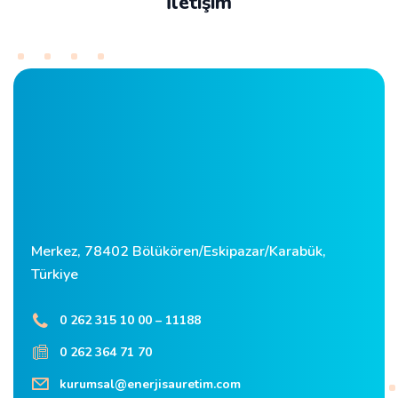
İletişim
Merkez, 78402 Bölükören/Eskipazar/Karabük,
Türkiye
0 262 315 10 00 – 11188
0 262 364 71 70
kurumsal@enerjisauretim.com