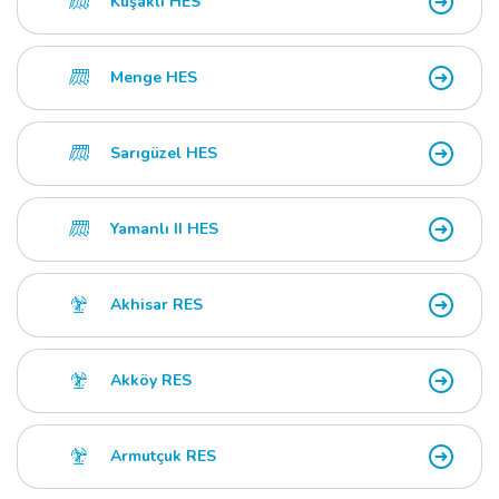
Kuşaklı HES
Menge HES
Sarıgüzel HES
Yamanlı II HES
Akhisar RES
Akköy RES
Armutçuk RES