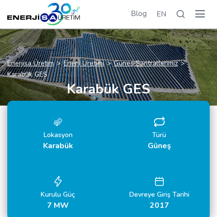
Blog
EN
Enerjisa Üretim
Enerji Üretimi
Güneş Santrallerimiz
Karabük GES
Karabük GES
Lokasyon
Türü
Karabük
Güneş
Kurulu Güç
Devreye Giriş Tarihi
7 MW
2017