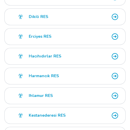
Dikili RES
Erciyes RES
Hacıhıdırlar RES
Harmancık RES
Ihlamur RES
Kestanederesi RES