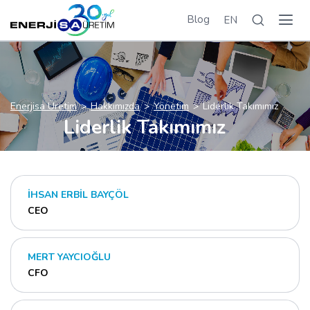
Blog
EN
Enerjisa Üretim
Hakkımızda
Yönetim
Liderlik Takımımız
Liderlik Takımımız
İHSAN ERBİL BAYÇÖL
CEO
MERT YAYCIOĞLU
CFO