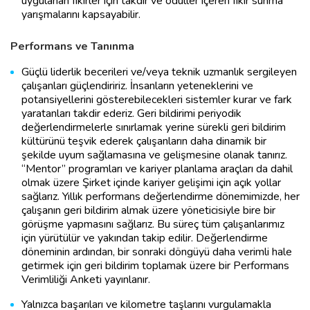
uygulanan fikirler için takdir ve ödüller içeren fikir sunma
yarışmalarını kapsayabilir.
Performans ve Tanınma
Güçlü liderlik becerileri ve/veya teknik uzmanlık sergileyen
çalışanları güçlendiririz. İnsanların yeteneklerini ve
potansiyellerini gösterebilecekleri sistemler kurar ve fark
yaratanları takdir ederiz. Geri bildirimi periyodik
değerlendirmelerle sınırlamak yerine sürekli geri bildirim
kültürünü teşvik ederek çalışanların daha dinamik bir
şekilde uyum sağlamasına ve gelişmesine olanak tanırız.
“Mentor” programları ve kariyer planlama araçları da dahil
olmak üzere Şirket içinde kariyer gelişimi için açık yollar
sağlarız. Yıllık performans değerlendirme dönemimizde, her
çalışanın geri bildirim almak üzere yöneticisiyle bire bir
görüşme yapmasını sağlarız. Bu süreç tüm çalışanlarımız
için yürütülür ve yakından takip edilir. Değerlendirme
döneminin ardından, bir sonraki döngüyü daha verimli hale
getirmek için geri bildirim toplamak üzere bir Performans
Verimliliği Anketi yayınlanır.
Yalnızca başarıları ve kilometre taşlarını vurgulamakla