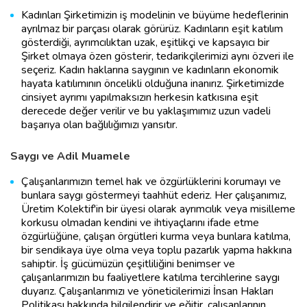
Kadınları Şirketimizin iş modelinin ve büyüme hedeflerinin
ayrılmaz bir parçası olarak görürüz. Kadınların eşit katılım
gösterdiği, ayrımcılıktan uzak, eşitlikçi ve kapsayıcı bir
Şirket olmaya özen gösterir, tedarikçilerimizi aynı özveri ile
seçeriz. Kadın haklarına saygının ve kadınların ekonomik
hayata katılımının öncelikli olduğuna inanırız. Şirketimizde
cinsiyet ayrımı yapılmaksızın herkesin katkısına eşit
derecede değer verilir ve bu yaklaşımımız uzun vadeli
başarıya olan bağlılığımızı yansıtır.
Saygı ve Adil Muamele
Çalışanlarımızın temel hak ve özgürlüklerini korumayı ve
bunlara saygı göstermeyi taahhüt ederiz. Her çalışanımız,
Üretim Kolektif'in bir üyesi olarak ayrımcılık veya misilleme
korkusu olmadan kendini ve ihtiyaçlarını ifade etme
özgürlüğüne, çalışan örgütleri kurma veya bunlara katılma,
bir sendikaya üye olma veya toplu pazarlık yapma hakkına
sahiptir. İş gücümüzün çeşitliliğini benimser ve
çalışanlarımızın bu faaliyetlere katılma tercihlerine saygı
duyarız. Çalışanlarımızı ve yöneticilerimizi İnsan Hakları
Politikası hakkında bilgilendirir ve eğitir, çalışanlarının,