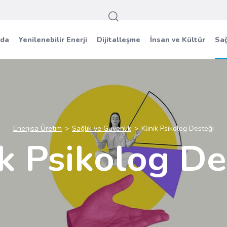
zda
Yenilenebilir Enerji
Dijitalleşme
İnsan ve Kültür
Sağ
Enerjisa Üretim
Sağlık ve Güvenlik
Klinik Psikolog Desteği
ik Psikolog De