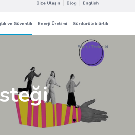
Bize Ulaşın
Blog
English
lık ve Güvenlik
Enerji Üretimi
Sürdürülebilirlik
Enerji Tedariki
steği