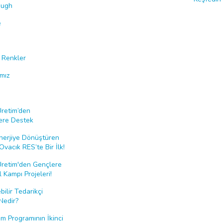
ough
e
i Renkler
ımız
Üretim’den
ere Destek
nerjiye Dönüştüren
Ovacık RES’te Bir İlk!
Üretim'den Gençlere
 Kampı Projeleri!
bilir Tedarikçi
Nedir?
 Programının İkinci