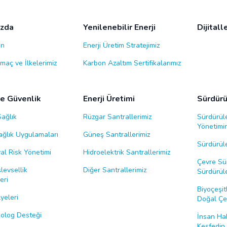
ızda
Yenilenebilir Enerji
Dijital
ın
Enerji Üretim Stratejimiz
maç ve İlkelerimiz
Karbon Azaltım Sertifikalarımız
ve Güvenlik
Enerji Üretimi
Sürdürül
Sağlık
Rüzgar Santrallerimiz
Sürdürüle
Yönetimin
Sağlık Uygulamaları
Güneş Santrallerimiz
Sürdürüle
al Risk Yönetimi
Hidroelektrik Santrallerimiz
Çevre Sür
levsellik
Diğer Santrallerimiz
Sürdürüle
eri
Biyoçeşitl
yeleri
Doğal Çev
ikolog Desteği
İnsan Hak
Keşfedin