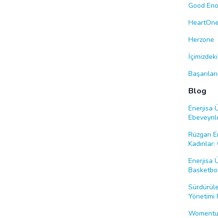
Good En
HeartOn
Herzone
İçimizdek
Başarılar
Blog
Enerjisa 
Ebeveynl
Rüzgarı E
Kadınlar: 
Enerjisa 
Basketbol
Sürdürüle
Yönetimi 
Womentum