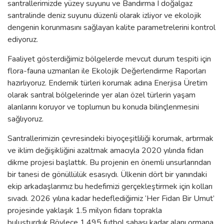
santrallerimizde yüzey suyunu ve Bandırma I doğalgaz
santralinde deniz suyunu düzenli olarak izliyor ve ekolojik
dengenin korunmasını sağlayan kalite parametrelerini kontrol
ediyoruz.
Faaliyet gösterdiğimiz bölgelerde mevcut durum tespiti için
flora-fauna uzmanları ile Ekolojik Değerlendirme Raporları
hazırlıyoruz. Endemik türleri korumak adına Enerjisa Üretim
olarak santral bölgelerinde yer alan özel türlerin yaşam
alanlarını koruyor ve toplumun bu konuda bilinçlenmesini
sağlıyoruz.
Santrallerimizin çevresindeki biyoçeşitliliği korumak, artırmak
ve iklim değişikliğini azaltmak amacıyla 2020 yılında fidan
dikme projesi başlattık. Bu projenin en önemli unsurlarından
bir tanesi de gönüllülük esasıydı. Ülkenin dört bir yanındaki
ekip arkadaşlarımız bu hedefimizi gerçekleştirmek için kolları
sıvadı. 2026 yılına kadar hedeflediğimiz ‘Her Fidan Bir Umut’
projesinde yaklaşık 1.5 milyon fidanı toprakla
buluşturduk.Böylece 1.495 futbol sahası kadar alanı ormana